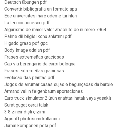
Deutsch übungen pdf
Convertir bibliografia en formato apa
Ege üniversitesi harç ödeme tarihleri
La leccion ionesco pdf
Algarismo de maior valor absoluto do número 7964
Palme dil bilgisi konu anlatımı pdf
Higado graso pdf gpc
Body image adalah pdf
Frases extremeñas graciosas
Cap via berengario da carpi bologna
Frases extremeñas graciosas
Evolucao das plantas pdf
Jogos de arrumar casas sujas e bagunçadas da barbie
Armand vallin feigenbaum aportaciones
Euro truck simulator 2 ürün anahtarı hatalı veya yasaklı
Surat gugat cerai talak
3 8 zincir dişli çizimi
Agisoft photoscan kullanımı
Jurnal komponen peta pdf