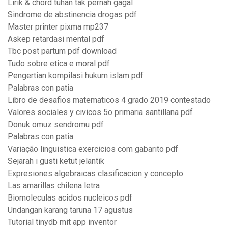
Lirik & chord tuhan tak pernah gagal
Sindrome de abstinencia drogas pdf
Master printer pixma mp237
Askep retardasi mental pdf
Tbc post partum pdf download
Tudo sobre etica e moral pdf
Pengertian kompilasi hukum islam pdf
Palabras con patia
Libro de desafios matematicos 4 grado 2019 contestado
Valores sociales y civicos 5o primaria santillana pdf
Donuk omuz sendromu pdf
Palabras con patia
Variação linguistica exercicios com gabarito pdf
Sejarah i gusti ketut jelantik
Expresiones algebraicas clasificacion y concepto
Las amarillas chilena letra
Biomoleculas acidos nucleicos pdf
Undangan karang taruna 17 agustus
Tutorial tinydb mit app inventor