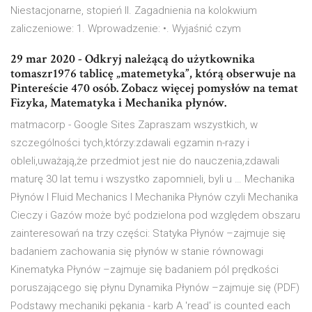
Niestacjonarne, stopień II. Zagadnienia na kolokwium
zaliczeniowe: 1. Wprowadzenie: •. Wyjaśnić czym
29 mar 2020 - Odkryj należącą do użytkownika
tomaszr1976 tablicę „matemetyka”, którą obserwuje na
Pintereście 470 osób. Zobacz więcej pomysłów na temat
Fizyka, Matematyka i Mechanika płynów.
matmacorp - Google Sites Zapraszam wszystkich, w
szczególności tych,którzy:zdawali egzamin n-razy i
obleli,uważają,że przedmiot jest nie do nauczenia,zdawali
maturę 30 lat temu i wszystko zapomnieli, byli u … Mechanika
Płynów I Fluid Mechanics I Mechanika Płynów czyli Mechanika
Cieczy i Gazów może być podzielona pod względem obszaru
zainteresowań na trzy części: Statyka Płynów –zajmuje się
badaniem zachowania się płynów w stanie równowagi
Kinematyka Płynów –zajmuje się badaniem pól prędkości
poruszającego się płynu Dynamika Płynów –zajmuje się (PDF)
Podstawy mechaniki pękania - karb A 'read' is counted each