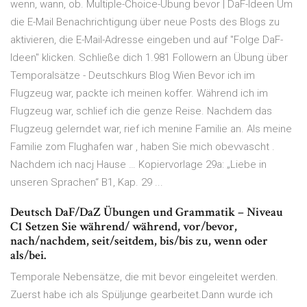
wenn, wann, ob. Multiple-Choice-Übung bevor | DaF-Ideen Um
die E-Mail Benachrichtigung über neue Posts des Blogs zu
aktivieren, die E-Mail-Adresse eingeben und auf "Folge DaF-
Ideen" klicken. Schließe dich 1.981 Followern an Übung über
Temporalsätze - Deutschkurs Blog Wien Bevor ich im
Flugzeug war, packte ich meinen koffer. Während ich im
Flugzeug war, schlief ich die genze Reise. Nachdem das
Flugzeug gelerndet war, rief ich menine Familie an. Als meine
Familie zom Flughafen war , haben Sie mich obevvascht .
Nachdem ich nacj Hause … Kopiervorlage 29a: „Liebe in
unseren Sprachen“ B1, Kap. 29 ...
Deutsch DaF/DaZ Übungen und Grammatik – Niveau
C1 Setzen Sie während/ während, vor/bevor,
nach/nachdem, seit/seitdem, bis/bis zu, wenn oder
als/bei.
Temporale Nebensätze, die mit bevor eingeleitet werden.
Zuerst habe ich als Spüljunge gearbeitet.Dann wurde ich